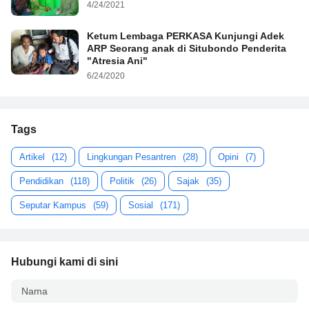
4/24/2021
Ketum Lembaga PERKASA Kunjungi Adek
ARP Seorang anak di Situbondo Penderita
"Atresia Ani"
6/24/2020
Tags
Artikel
(12)
Lingkungan Pesantren
(28)
Opini
(7)
Pendidikan
(118)
Politik
(26)
Sajak
(35)
Seputar Kampus
(59)
Sosial
(171)
Hubungi kami di sini