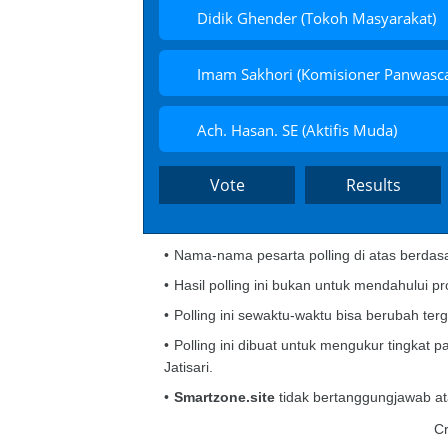
Didik Ghender (Tokoh Masyarakat)
Imam Sakhori (Komisioner Panwasc
Ach. Hasan. SE (Aktifis Muda)
Nama-nama pesarta polling di atas berdasa
Hasil polling ini bukan untuk mendahului p
Polling ini sewaktu-waktu bisa berubah terg
Polling ini dibuat untuk mengukur tingkat
Jatisari.
Smartzone.site
tidak bertanggungjawab at
Cr