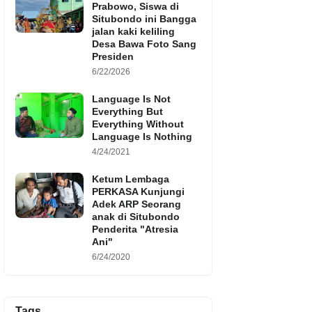
Prabowo, Siswa di
Situbondo ini Bangga
jalan kaki keliling
Desa Bawa Foto Sang
Presiden
6/22/2026
Language Is Not
Everything But
Everything Without
Language Is Nothing
4/24/2021
Ketum Lembaga
PERKASA Kunjungi
Adek ARP Seorang
anak di Situbondo
Penderita "Atresia
Ani"
6/24/2020
Tags