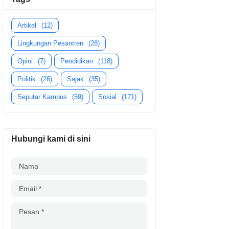
Artikel
(12)
Lingkungan Pesantren
(28)
Opini
(7)
Pendidikan
(118)
Politik
(26)
Sajak
(35)
Seputar Kampus
(59)
Sosial
(171)
Hubungi kami di sini