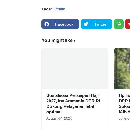
Tags:
Politik
Facebook
Twitter
You might like
Sosialisasi Persiapan Haji
Hj. I
2027, Ina Ammania DPR RI
DPR R
Dukung Pelayanan lebih
Suks
optimal
IAIN
August 04, 2026
June 0