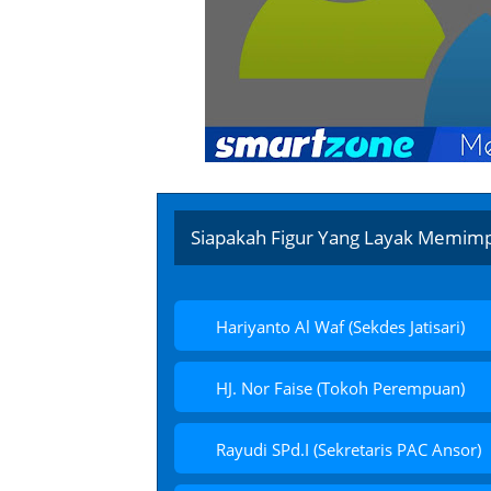
Siapakah Figur Yang Layak Memimpi
Hariyanto Al Waf (Sekdes Jatisari)
HJ. Nor Faise (Tokoh Perempuan)
Rayudi SPd.I (Sekretaris PAC Ansor)