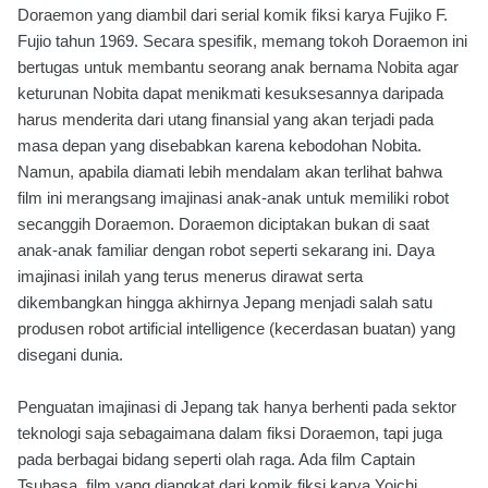
Doraemon yang diambil dari serial komik fiksi karya Fujiko F.
Fujio tahun 1969. Secara spesifik, memang tokoh Doraemon ini
bertugas untuk membantu seorang anak bernama Nobita agar
keturunan Nobita dapat menikmati kesuksesannya daripada
harus menderita dari utang finansial yang akan terjadi pada
masa depan yang disebabkan karena kebodohan Nobita.
Namun, apabila diamati lebih mendalam akan terlihat bahwa
film ini merangsang imajinasi anak-anak untuk memiliki robot
secanggih Doraemon. Doraemon diciptakan bukan di saat
anak-anak familiar dengan robot seperti sekarang ini. Daya
imajinasi inilah yang terus menerus dirawat serta
dikembangkan hingga akhirnya Jepang menjadi salah satu
produsen robot artificial intelligence (kecerdasan buatan) yang
disegani dunia.
Penguatan imajinasi di Jepang tak hanya berhenti pada sektor
teknologi saja sebagaimana dalam fiksi Doraemon, tapi juga
pada berbagai bidang seperti olah raga. Ada film Captain
Tsubasa, film yang diangkat dari komik fiksi karya Yoichi