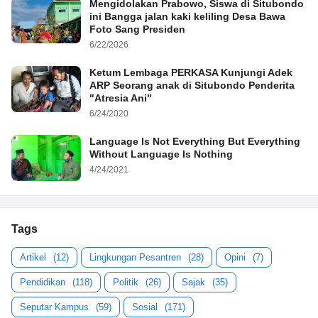
Mengidolakan Prabowo, Siswa di Situbondo
ini Bangga jalan kaki keliling Desa Bawa
Foto Sang Presiden
6/22/2026
Ketum Lembaga PERKASA Kunjungi Adek
ARP Seorang anak di Situbondo Penderita
"Atresia Ani"
6/24/2020
Language Is Not Everything But Everything
Without Language Is Nothing
4/24/2021
Tags
Artikel
(12)
Lingkungan Pesantren
(28)
Opini
(7)
Pendidikan
(118)
Politik
(26)
Sajak
(35)
Seputar Kampus
(59)
Sosial
(171)