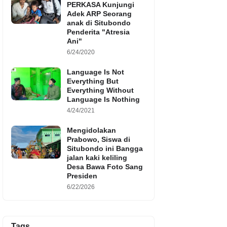
PERKASA Kunjungi
Adek ARP Seorang
anak di Situbondo
Penderita "Atresia
Ani"
6/24/2020
Language Is Not
Everything But
Everything Without
Language Is Nothing
4/24/2021
Mengidolakan
Prabowo, Siswa di
Situbondo ini Bangga
jalan kaki keliling
Desa Bawa Foto Sang
Presiden
6/22/2026
Tags