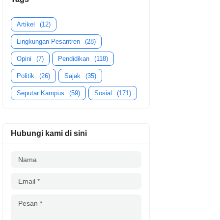
Artikel
(12)
Lingkungan Pesantren
(28)
Opini
(7)
Pendidikan
(118)
Politik
(26)
Sajak
(35)
Seputar Kampus
(59)
Sosial
(171)
Hubungi kami di sini