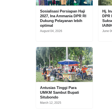
Sosialisasi Persiapan Haji
Hj. I
2027, Ina Ammania DPR RI
DPR R
Dukung Pelayanan lebih
Suks
optimal
IAIN
August 04, 2026
June 0
Antusias Tinggi Para
UMKM Sambut Bupati
Situbondo
March 12, 2025