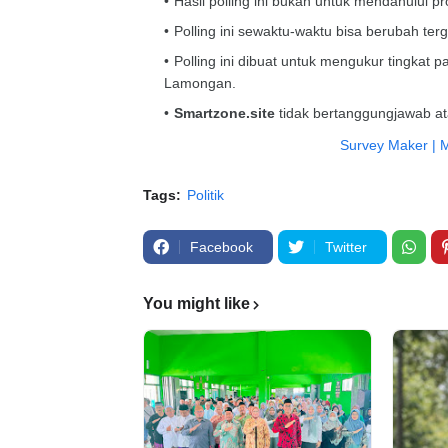
Hasil polling ini bukan untuk mendahului 
Polling ini sewaktu-waktu bisa berubah terg
Polling ini dibuat untuk mengukur tingkat
Lamongan.
Smartzone.site
tidak bertanggungjawab at
Survey Maker | M
Tags:
Politik
Facebook
Twitter
You might like