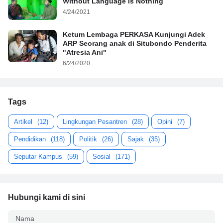
Without Language Is Nothing
4/24/2021
Ketum Lembaga PERKASA Kunjungi Adek
ARP Seorang anak di Situbondo Penderita
"Atresia Ani"
6/24/2020
Tags
Artikel
(12)
Lingkungan Pesantren
(28)
Opini
(7)
Pendidikan
(118)
Politik
(26)
Sajak
(35)
Seputar Kampus
(59)
Sosial
(171)
Hubungi kami di sini