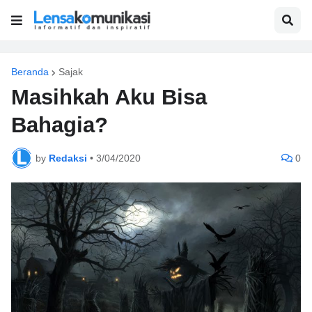
Beranda
Sajak
Masihkah Aku Bisa
Bahagia?
by
Redaksi
•
3/04/2020
0