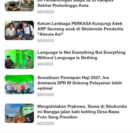
Ini Perbandingan Biaya S2 di Kampus
Sekitar Probolinggo Kota
8/04/2026
Ketum Lembaga PERKASA Kunjungi Adek
ARP Seorang anak di Situbondo Penderita
"Atresia Ani"
6/24/2020
Language Is Not Everything But Everything
Without Language Is Nothing
4/24/2021
Sosialisasi Persiapan Haji 2027, Ina
Ammania DPR RI Dukung Pelayanan lebih
optimal
8/04/2026
Mengidolakan Prabowo, Siswa di Situbondo
ini Bangga jalan kaki keliling Desa Bawa
Foto Sang Presiden
6/22/2026