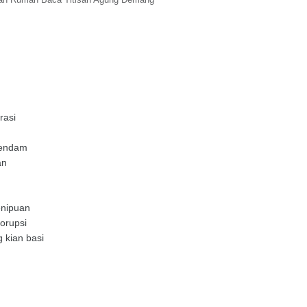
rasi
dendam
an
enipuan
orupsi
 kian basi