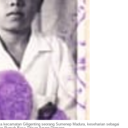
raja kecamatan Giligenting seorang Sumenep Madura, keseharian sebagai
wan Rumah Baca Titisan Agung Demang