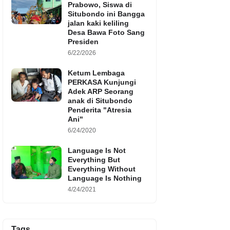
Prabowo, Siswa di
Situbondo ini Bangga
jalan kaki keliling
Desa Bawa Foto Sang
Presiden
6/22/2026
Ketum Lembaga
PERKASA Kunjungi
Adek ARP Seorang
anak di Situbondo
Penderita "Atresia
Ani"
6/24/2020
Language Is Not
Everything But
Everything Without
Language Is Nothing
4/24/2021
Tags