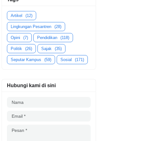
Artikel
(12)
Lingkungan Pesantren
(28)
Opini
(7)
Pendidikan
(118)
Politik
(26)
Sajak
(35)
Seputar Kampus
(59)
Sosial
(171)
Hubungi kami di sini