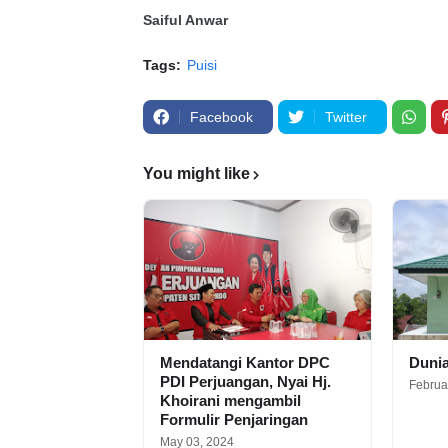
Saiful Anwar
Tags:
Puisi
Facebook
Twitter
You might like
Mendatangi Kantor DPC
Duni
PDI Perjuangan, Nyai Hj.
Februa
Khoirani mengambil
Formulir Penjaringan
May 03, 2024