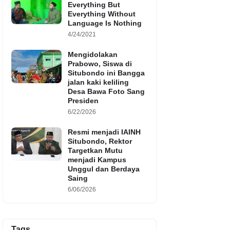
Everything But
Everything Without
Language Is Nothing
4/24/2021
Mengidolakan
Prabowo, Siswa di
Situbondo ini Bangga
jalan kaki keliling
Desa Bawa Foto Sang
Presiden
6/22/2026
Resmi menjadi IAINH
Situbondo, Rektor
Targetkan Mutu
menjadi Kampus
Unggul dan Berdaya
Saing
6/06/2026
Tags