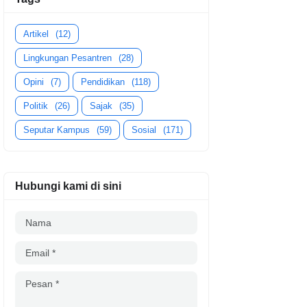
Artikel
(12)
Lingkungan Pesantren
(28)
Opini
(7)
Pendidikan
(118)
Politik
(26)
Sajak
(35)
Seputar Kampus
(59)
Sosial
(171)
Hubungi kami di sini