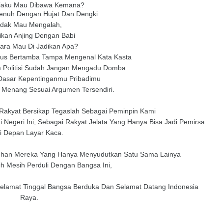
iaku Mau Dibawa Kemana?
Penuh Dengan Hujat Dan Dengki
idak Mau Mengalah,
ikan Anjing Dengan Babi
gara Mau Di Jadikan Apa?
rus Bertamba Tampa Mengenal Kata Kasta
 Politisi Sudah Jangan Mengadu Domba
 Dasar Kepentinganmu Pribadimu
Menang Sesuai Argumen Tersendiri.
Rakyat Bersikap Tegaslah Sebagai Peminpin Kami
Negeri Ini, Sebagai Rakyat Jelata Yang Hanya Bisa Jadi Pemirsa
i Depan Layar Kaca.
han Mereka Yang Hanya Menyudutkan Satu Sama Lainya
h Mesih Perduli Dengan Bangsa Ini,
lamat Tinggal Bangsa Berduka Dan Selamat Datang Indonesia
Raya.