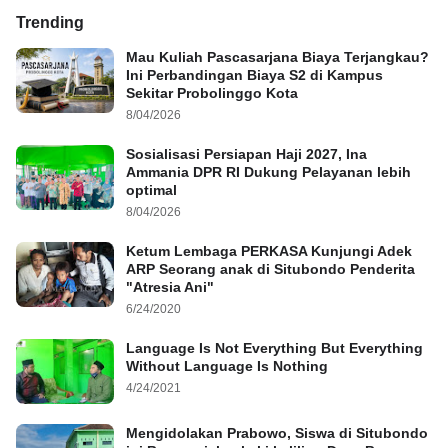
Trending
Mau Kuliah Pascasarjana Biaya Terjangkau?
Ini Perbandingan Biaya S2 di Kampus
Sekitar Probolinggo Kota
8/04/2026
Sosialisasi Persiapan Haji 2027, Ina
Ammania DPR RI Dukung Pelayanan lebih
optimal
8/04/2026
Ketum Lembaga PERKASA Kunjungi Adek
ARP Seorang anak di Situbondo Penderita
"Atresia Ani"
6/24/2020
Language Is Not Everything But Everything
Without Language Is Nothing
4/24/2021
Mengidolakan Prabowo, Siswa di Situbondo