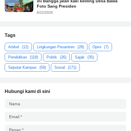
ini Bangga jalan kaki keliling Desa Bawa
Foto Sang Presiden
6/22/2026
Tags
Artikel
(12)
Lingkungan Pesantren
(28)
Opini
(7)
Pendidikan
(118)
Politik
(26)
Sajak
(35)
Seputar Kampus
(59)
Sosial
(171)
Hubungi kami di sini