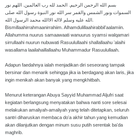
بسم الله الرحمن الرحيم. الحمد لله رب العالمين. اللهم نور
السموات ونور الشمس والقمر سر الله نور النبوة رسول الله صلى
الله عليه وسلم لااله الاالله محمد الرسول الله.
Bismillaahirrahmaanirrahiim. Alhamdulillaahirabbil'aalamiin.
Allahumma nuurus samaawaati wanuurus syamsi walqamari
sirrullaahi nuurun nubuwati Rasuulullaahi shallallaahu 'alaihi
wasallama laailahaillallaahu Muhammadur Rasuulullaah.
Adapun faedahnya ialah menjadikan diri seseorang tampak
bersinar dan menarik sehingga jika ia berdagang akan laris, jika
ingin menikah akan banyak yang mengkhitbah.
Menurut keterangan Abuya Sayyid Muhammad Aljufri saat
kegiatan berlangsung menyatakan bahwa nanti sore selesai
melakukan amaliyah-amaliyah yang telah ditetapkan, seluruh
santri diharuskan membaca do'a akhir tahun yang kemudian
akan dilanjutkan dengan minum susu putih serentak ba'da
maghrib.