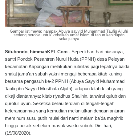
Gambar istimewa; nampak Abuya sayyid Muhammad Taufiq Aljufri
sedang berdo'a untuk kebaikan umat islam di tahun kehidupan
selanjutnya
Situbondo, himmahKPI. Com -
Seperti hari-hari biasanya,
santri Pondok Pesantren Nurul Huda (PPNH) desa Peleyan
kecamatan Kapongan melakukan rutinitas pagi tepatnya ba'da
shalat jama'ah subuh yakni mengaji beberapa kitab kuning
bersama pengasuh ke-2 PPNH (Abuya Sayyid Muhammad
Taufiq ibn Sayyid Musthafa Aljufri), adapun kitab-kitab yang
dikaji diantaranya; kitab riyadhus Shalihin, tanwirul qulub dan
qurotul 'uyun. Seketika beliau terdiam di tengah-tengah
keterangannya yang kemudian melanjutkan dengan anjuran
meminum susu putih mulai dari nanti malam ba'da maghrib
hingga besok sebelum masuk waktu subuh. Dini hari,
(19/08/2020).