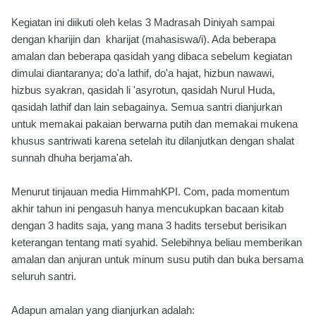
Kegiatan ini diikuti oleh kelas 3 Madrasah Diniyah sampai
dengan kharijin dan kharijat (mahasiswa/i). Ada beberapa
amalan dan beberapa qasidah yang dibaca sebelum kegiatan
dimulai diantaranya; do'a lathif, do'a hajat, hizbun nawawi,
hizbus syakran, qasidah li 'asyrotun, qasidah Nurul Huda,
qasidah lathif dan lain sebagainya. Semua santri dianjurkan
untuk memakai pakaian berwarna putih dan memakai mukena
khusus santriwati karena setelah itu dilanjutkan dengan shalat
sunnah dhuha berjama'ah.
Menurut tinjauan media HimmahKPI. Com, pada momentum
akhir tahun ini pengasuh hanya mencukupkan bacaan kitab
dengan 3 hadits saja, yang mana 3 hadits tersebut berisikan
keterangan tentang mati syahid. Selebihnya beliau memberikan
amalan dan anjuran untuk minum susu putih dan buka bersama
seluruh santri.
Adapun amalan yang dianjurkan adalah: