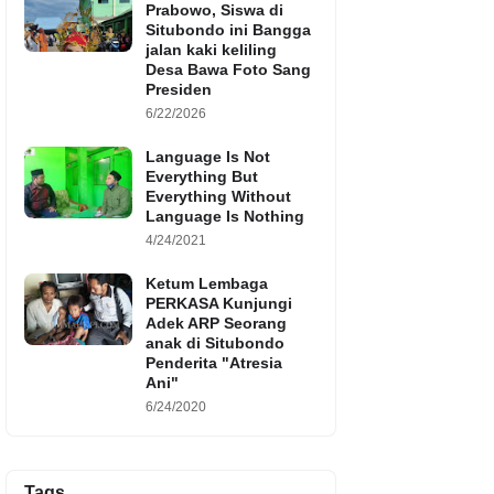
Prabowo, Siswa di
Situbondo ini Bangga
jalan kaki keliling
Desa Bawa Foto Sang
Presiden
6/22/2026
Language Is Not
Everything But
Everything Without
Language Is Nothing
4/24/2021
Ketum Lembaga
PERKASA Kunjungi
Adek ARP Seorang
anak di Situbondo
Penderita "Atresia
Ani"
6/24/2020
Tags