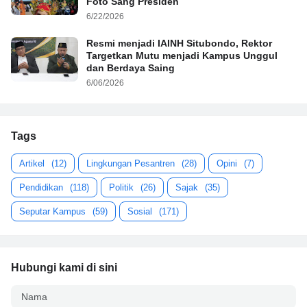
Foto Sang Presiden
6/22/2026
Resmi menjadi IAINH Situbondo, Rektor
Targetkan Mutu menjadi Kampus Unggul
dan Berdaya Saing
6/06/2026
Tags
Artikel
(12)
Lingkungan Pesantren
(28)
Opini
(7)
Pendidikan
(118)
Politik
(26)
Sajak
(35)
Seputar Kampus
(59)
Sosial
(171)
Hubungi kami di sini