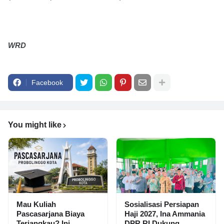
WRD
Facebook
You might like
Mau Kuliah
Sosialisasi Persiapan
Pascasarjana Biaya
Haji 2027, Ina Ammania
Terjangkau? Ini
DPR RI Dukung