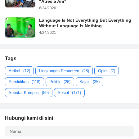
"Atresia Ani"
6/24/2020
Language Is Not Everything But Everything
Without Language Is Nothing
4/24/2021
Tags
Artikel
(12)
Lingkungan Pesantren
(28)
Opini
(7)
Pendidikan
(118)
Politik
(26)
Sajak
(35)
Seputar Kampus
(59)
Sosial
(171)
Hubungi kami di sini