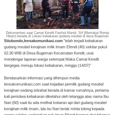
Dokumentasi saat Camat Kendit Faishol Afandi, SH (Memakai Rompi
Hitam) berada di Lokasi kebakaran gudang meubel di desa Bugeman
Situbondo,lensakomunikasi.com
"telah terjadi kebakaran
gudang meubel kerajinan milik Imam Efendi (40) sekitar pukul
02.30 WIB di Desa Bugeman Kecamatan Kendit, usai
mendengar laporan warga setempat Maka Camat Kendit
bergegas menuju lokasi kebakaran, minggu (14/07)"
Bendasarkan informasi yang dihimpun media
lensakomunikasi.com saat kejadian pemilik gudang meubel
kerajinan sedang istirahat berada di kamar rumahnya, pertama
kali peristiwa kebakaran diketahui oleh tetangga atas nama Ibu
Nari (60) saat itu ada melihat kobaran api dari gudang meubel
kerajinan milik imam, lalu bu Nari teriak minta tolong kepada
warga sekitar, sedangkan pak Iman Efendi bangun dari tidurnya