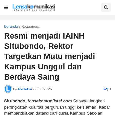
Beranda
Keagamaan
Resmi menjadi IAINH
Situbondo, Rektor
Targetkan Mutu menjadi
Kampus Unggul dan
Berdaya Saing
by
Redaksi
•
6/06/2026
0
Situbondo
,
lensakomunikasi.com
S
ebagai langkah
peningkatan kualitas perguruan tinggi keislaman,
Kabar
membanggakan datang dari dunia Kampus Sekolah