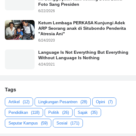
Foto Sang Presiden
6/22/2026
Ketum Lembaga PERKASA Kunjungi Adek
ARP Seorang anak di Situbondo Penderita
"Atresia Ani"
6/24/2020
Language Is Not Everything But Everything
Without Language Is Nothing
4/24/2021
Tags
Artikel
(12)
Lingkungan Pesantren
(28)
Opini
(7)
Pendidikan
(118)
Politik
(26)
Sajak
(35)
Seputar Kampus
(59)
Sosial
(171)