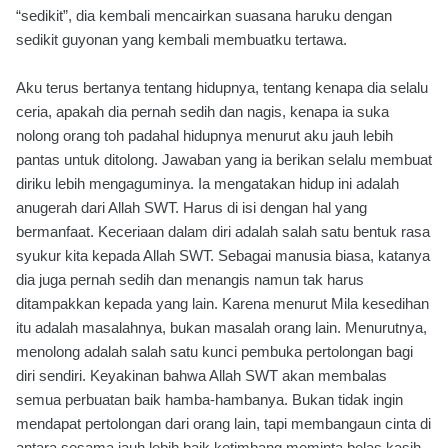
“sedikit”, dia kembali mencairkan suasana haruku dengan
sedikit guyonan yang kembali membuatku tertawa.
Aku terus bertanya tentang hidupnya, tentang kenapa dia selalu
ceria, apakah dia pernah sedih dan nagis, kenapa ia suka
nolong orang toh padahal hidupnya menurut aku jauh lebih
pantas untuk ditolong. Jawaban yang ia berikan selalu membuat
diriku lebih mengaguminya. Ia mengatakan hidup ini adalah
anugerah dari Allah SWT. Harus di isi dengan hal yang
bermanfaat. Keceriaan dalam diri adalah salah satu bentuk rasa
syukur kita kepada Allah SWT. Sebagai manusia biasa, katanya
dia juga pernah sedih dan menangis namun tak harus
ditampakkan kepada yang lain. Karena menurut Mila kesedihan
itu adalah masalahnya, bukan masalah orang lain. Menurutnya,
menolong adalah salah satu kunci pembuka pertolongan bagi
diri sendiri. Keyakinan bahwa Allah SWT akan membalas
semua perbuatan baik hamba-hambanya. Bukan tidak ingin
mendapat pertolongan dari orang lain, tapi membangaun cinta di
antara sesama jauh lebih baik ketimbang meminta belas kasih