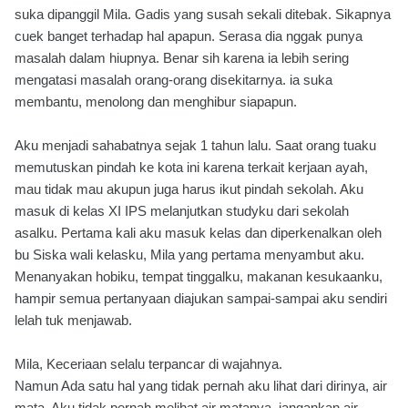
suka dipanggil Mila. Gadis yang susah sekali ditebak. Sikapnya
cuek banget terhadap hal apapun. Serasa dia nggak punya
masalah dalam hiupnya. Benar sih karena ia lebih sering
mengatasi masalah orang-orang disekitarnya. ia suka
membantu, menolong dan menghibur siapapun.
Aku menjadi sahabatnya sejak 1 tahun lalu. Saat orang tuaku
memutuskan pindah ke kota ini karena terkait kerjaan ayah,
mau tidak mau akupun juga harus ikut pindah sekolah. Aku
masuk di kelas XI IPS melanjutkan studyku dari sekolah
asalku. Pertama kali aku masuk kelas dan diperkenalkan oleh
bu Siska wali kelasku, Mila yang pertama menyambut aku.
Menanyakan hobiku, tempat tinggalku, makanan kesukaanku,
hampir semua pertanyaan diajukan sampai-sampai aku sendiri
lelah tuk menjawab.
Mila, Keceriaan selalu terpancar di wajahnya.
Namun Ada satu hal yang tidak pernah aku lihat dari dirinya, air
mata. Aku tidak pernah melihat air matanya, jangankan air