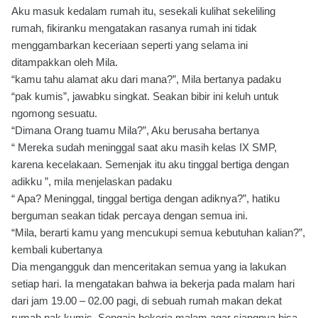
Aku masuk kedalam rumah itu, sesekali kulihat sekeliling
rumah, fikiranku mengatakan rasanya rumah ini tidak
menggambarkan keceriaan seperti yang selama ini
ditampakkan oleh Mila.
“kamu tahu alamat aku dari mana?”, Mila bertanya padaku
“pak kumis”, jawabku singkat. Seakan bibir ini keluh untuk
ngomong sesuatu.
“Dimana Orang tuamu Mila?”, Aku berusaha bertanya
“ Mereka sudah meninggal saat aku masih kelas IX SMP,
karena kecelakaan. Semenjak itu aku tinggal bertiga dengan
adikku ”, mila menjelaskan padaku
“ Apa? Meninggal, tinggal bertiga dengan adiknya?”, hatiku
berguman seakan tidak percaya dengan semua ini.
“Mila, berarti kamu yang mencukupi semua kebutuhan kalian?”,
kembali kubertanya
Dia mengangguk dan menceritakan semua yang ia lakukan
setiap hari. Ia mengatakan bahwa ia bekerja pada malam hari
dari jam 19.00 – 02.00 pagi, di sebuah rumah makan dekat
rumah pak kumis. Sengaja bekerja malam agar siangnya bisa