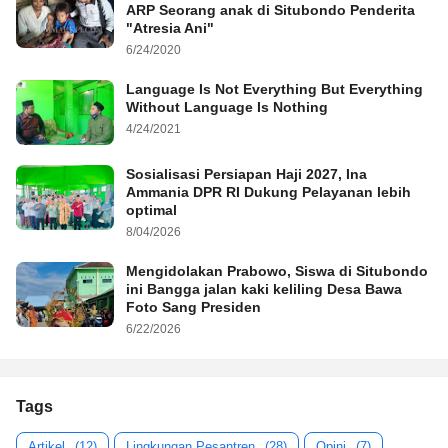
ARP Seorang anak di Situbondo Penderita
"Atresia Ani"
6/24/2020
Language Is Not Everything But Everything
Without Language Is Nothing
4/24/2021
Sosialisasi Persiapan Haji 2027, Ina
Ammania DPR RI Dukung Pelayanan lebih
optimal
8/04/2026
Mengidolakan Prabowo, Siswa di Situbondo
ini Bangga jalan kaki keliling Desa Bawa
Foto Sang Presiden
6/22/2026
Tags
Artikel
(12)
Lingkungan Pesantren
(28)
Opini
(7)