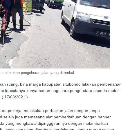
ja melakukan pengeboran jalan yang ditambal
aaan ruang, bina marga kabupaten situbondo lakukan pembenahan
demi terciptanya kenyamanan bagi para pengendara sepeda motor
 ( 17/03/2021 ).
para pekerja melakukan perbaikan jalan dengan tanpa
ni selain juga memasang alat pemberitahuan dengan banner
a ada yang mengkawal dipingggirannya dengan melambaikan
ab letak jalan yang diperbaiki berdekatan lampu merah sekitar