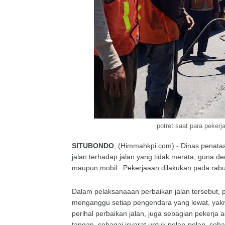
potret saat para peker
SITUBONDO
, (Himmahkpi.com) - Dinas penat
jalan terhadap jalan yang tidak merata, guna 
maupun mobil . Pekerjaaan dilakukan pada rabu
Dalam pelaksanaaan perbaikan jalan tersebut, 
menganggu setiap pengendara yang lewat, yak
perihal perbaikan jalan, juga sebagian pekerj
tangan, sebagai isyarat untuk pelan-pelan, seb