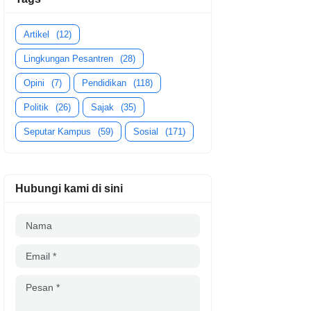
Artikel
(12)
Lingkungan Pesantren
(28)
Opini
(7)
Pendidikan
(118)
Politik
(26)
Sajak
(35)
Seputar Kampus
(59)
Sosial
(171)
Hubungi kami di sini