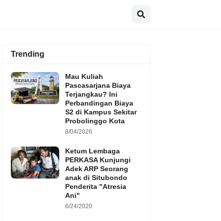
Trending
Mau Kuliah
Pascasarjana Biaya
Terjangkau? Ini
Perbandingan Biaya
S2 di Kampus Sekitar
Probolinggo Kota
8/04/2026
Ketum Lembaga
PERKASA Kunjungi
Adek ARP Seorang
anak di Situbondo
Penderita "Atresia
Ani"
6/24/2020