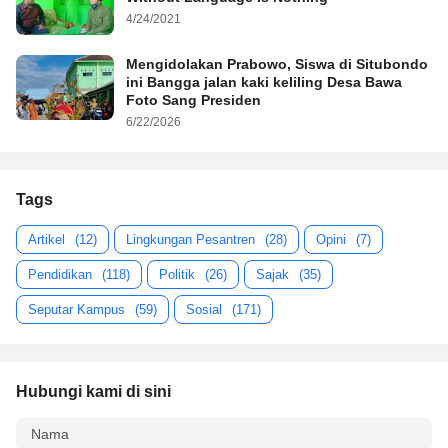
4/24/2021
Mengidolakan Prabowo, Siswa di Situbondo
ini Bangga jalan kaki keliling Desa Bawa
Foto Sang Presiden
6/22/2026
Tags
Artikel
(12)
Lingkungan Pesantren
(28)
Opini
(7)
Pendidikan
(118)
Politik
(26)
Sajak
(35)
Seputar Kampus
(59)
Sosial
(171)
Hubungi kami di sini