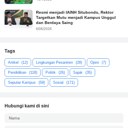
Resmi menjadi IAINH Situbondo, Rektor
Targetkan Mutu menjadi Kampus Unggul
dan Berdaya Saing
6/06/2026
Tags
Artikel
(12)
Lingkungan Pesantren
(28)
Opini
(7)
Pendidikan
(118)
Politik
(26)
Sajak
(35)
Seputar Kampus
(59)
Sosial
(171)
Hubungi kami di sini