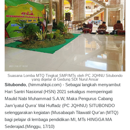
Suasana Lomba MTQ Tingkat SMP/MTs oleh PC JQHNU Situbondo
yang digelar di Gedung SDI Nurul Ansar
Situbondo
, (himmahkpi.com) - Sebagai langkah menyambut
Hari Santri Nasional (HSN) 2021 sekaligus memperingati
Maulid Nabi Muhammad S.A.W, Maka Pengurus Cabang
Jam'iyatul Qurra' Wal Huffadz (PC JQHNU) SITUBONDO
selenggarakan kegiatan (Musabaqah Tilawatil Qur'an (MTQ)
bagi pelajar di lembaga pendidikan MI, MTs HINGGA MA
Sederajad.(Minggu, 17/10)