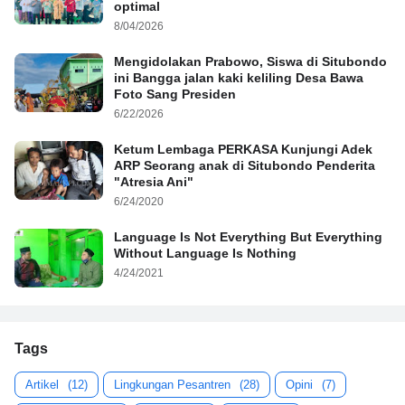
optimal
8/04/2026
Mengidolakan Prabowo, Siswa di Situbondo
ini Bangga jalan kaki keliling Desa Bawa
Foto Sang Presiden
6/22/2026
Ketum Lembaga PERKASA Kunjungi Adek
ARP Seorang anak di Situbondo Penderita
"Atresia Ani"
6/24/2020
Language Is Not Everything But Everything
Without Language Is Nothing
4/24/2021
Tags
Artikel
(12)
Lingkungan Pesantren
(28)
Opini
(7)