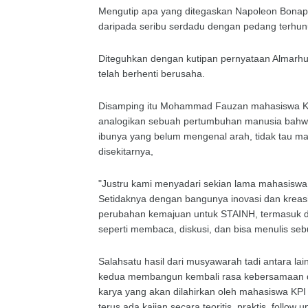
Mengutip apa yang ditegaskan Napoleon Bonapar
daripada seribu serdadu dengan pedang terhun
Diteguhkan dengan kutipan pernyataan Almarhu
telah berhenti berusaha.
Disamping itu Mohammad Fauzan mahasiswa KP
analogikan sebuah pertumbuhan manusia bahwa p
ibunya yang belum mengenal arah, tidak tau ma
disekitarnya,
"Justru kami menyadari sekian lama mahasiswa t
Setidaknya dengan bangunya inovasi dan kreas
perubahan kemajuan untuk STAINH, termasuk da
seperti membaca, diskusi, dan bisa menulis se
Salahsatu hasil dari musyawarah tadi antara 
kedua membangun kembali rasa kebersamaan d
karya yang akan dilahirkan oleh mahasiswa KPI t
terus ada kajian secara teoritis, praktis, follow