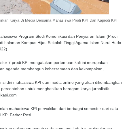
rkan Karya Di Media Bersama Mahasiswa Prodi KPI Dan Kaprodi KPI
asiswa Program Studi Komunikasi dan Penyiaran Islam (Prodi
al di halaman Kampus Hijau Sekolah Tinggi Agama Islam Nurul Huda
022)
ster 7 prodi KPI mengatakan pertemuan kali ini merupakan
engan agenda membangun kebersamaan dan kekompakan,
tensi diri mahasiswa KPI dan media online yang akan dikembangkan
percontohan untuk menghasilkan beragam karya jurnalistik.
ikasi.com
mlah mahasiswa KPI perwakilan dari berbagai semester dari satu
i KPI Fathor Rosi.
berikan dukungan penuh serta semangat utuh atas digelarnya