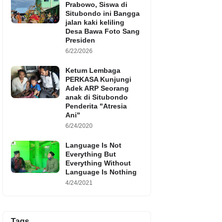
Prabowo, Siswa di
Situbondo ini Bangga
jalan kaki keliling
Desa Bawa Foto Sang
Presiden
6/22/2026
Ketum Lembaga
PERKASA Kunjungi
Adek ARP Seorang
anak di Situbondo
Penderita "Atresia
Ani"
6/24/2020
Language Is Not
Everything But
Everything Without
Language Is Nothing
4/24/2021
Tags