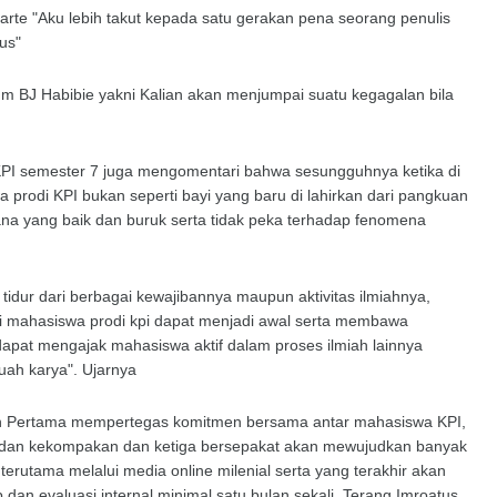
te "Aku lebih takut kepada satu gerakan pena seorang penulis
us"
m BJ Habibie yakni Kalian akan menjumpai suatu kegagalan bila
I semester 7 juga mengomentari bahwa sesungguhnya ketika di
rodi KPI bukan seperti bayi yang baru di lahirkan dari pangkuan
na yang baik dan buruk serta tidak peka terhadap fenomena
idur dari berbagai kewajibannya maupun aktivitas ilmiahnya,
i mahasiswa prodi kpi dapat menjadi awal serta membawa
pat mengajak mahasiswa aktif dalam proses ilmiah lainnya
buah karya". Ujarnya
lain Pertama mempertegas komitmen bersama antar mahasiswa KPI,
an kekompakan dan ketiga bersepakat akan mewujudkan banyak
erutama melalui media online milenial serta yang terakhir akan
 up dan evaluasi internal minimal satu bulan sekali. Terang Imroatus