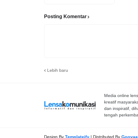
Posting Komentar
Lebih baru
Media online le
kreatif masyaraka
dan inspiratif, d
tengah perkemba
Design By
Templateify
| Distributed By
Gooyaa