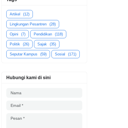
Artikel
(12)
Lingkungan Pesantren
(28)
Opini
(7)
Pendidikan
(118)
Politik
(26)
Sajak
(35)
Seputar Kampus
(59)
Sosial
(171)
Hubungi kami di sini