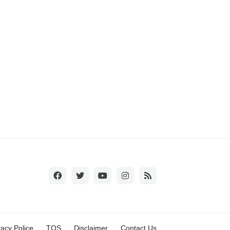
vacy Police
TOS
Disclaimer
Contact Us