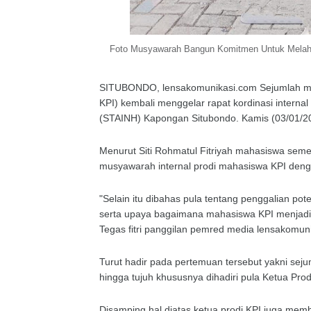
Foto Musyawarah Bangun Komitmen Untuk Melahi
SITUBONDO, lensakomunikasi.com Sejumlah mah
KPI) kembali menggelar rapat kordinasi intern
(STAINH) Kapongan Situbondo. Kamis (03/01/2
Menurut Siti Rohmatul Fitriyah mahasiswa seme
musyawarah internal prodi mahasiswa KPI d
"Selain itu dibahas pula tentang penggalian po
serta upaya bagaimana mahasiswa KPI menjadi 
Tegas fitri panggilan pemred media lensakomun
Turut hadir pada pertemuan tersebut yakni seju
hingga tujuh khususnya dihadiri pula Ketua Prod
Disamping hal diatas ketua prodi KPI juga mem