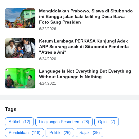
Mengidolakan Prabowo, Siswa di Situbondo
ini Bangga jalan kaki keliling Desa Bawa
Foto Sang Presiden
6/22/2026
Ketum Lembaga PERKASA Kunjungi Adek
ARP Seorang anak di Situbondo Penderita
"Atresia Ani"
6/24/2020
Language Is Not Everything But Everything
Without Language Is Nothing
4/24/2021
Tags
Artikel
(12)
Lingkungan Pesantren
(28)
Opini
(7)
Pendidikan
(118)
Politik
(26)
Sajak
(35)