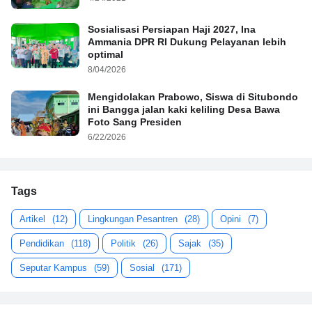
Sosialisasi Persiapan Haji 2027, Ina
Ammania DPR RI Dukung Pelayanan lebih
optimal
8/04/2026
Mengidolakan Prabowo, Siswa di Situbondo
ini Bangga jalan kaki keliling Desa Bawa
Foto Sang Presiden
6/22/2026
Tags
Artikel
(12)
Lingkungan Pesantren
(28)
Opini
(7)
Pendidikan
(118)
Politik
(26)
Sajak
(35)
Seputar Kampus
(59)
Sosial
(171)