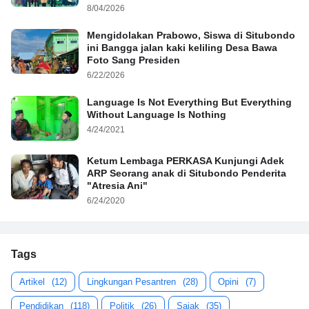
8/04/2026
Mengidolakan Prabowo, Siswa di Situbondo
ini Bangga jalan kaki keliling Desa Bawa
Foto Sang Presiden
6/22/2026
Language Is Not Everything But Everything
Without Language Is Nothing
4/24/2021
Ketum Lembaga PERKASA Kunjungi Adek
ARP Seorang anak di Situbondo Penderita
"Atresia Ani"
6/24/2020
Tags
Artikel
(12)
Lingkungan Pesantren
(28)
Opini
(7)
Pendidikan
(118)
Politik
(26)
Sajak
(35)