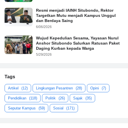
Resmi menjadi IAINH Situbondo, Rektor
Targetkan Mutu menjadi Kampus Unggul
dan Berdaya Saing
6/06/2026
Wujud Kepedulian Sesama, Yayasan Nurul
Anshor Situbondo Salurkan Ratusan Paket
Daging Kurban kepada Warga
5/29/2026
Tags
Artikel
(12)
Lingkungan Pesantren
(28)
Opini
(7)
Pendidikan
(118)
Politik
(26)
Sajak
(35)
Seputar Kampus
(59)
Sosial
(171)