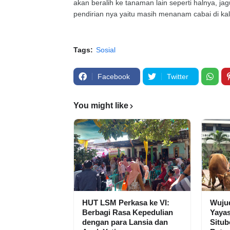
akan beralih ke tanaman lain seperti halnya, ja
pendirian nya yaitu masih menanam cabai di k
Tags:
Sosial
Facebook
Twitter
You might like
HUT LSM Perkasa ke VI:
Wuju
Berbagi Rasa Kepedulian
Yaya
dengan para Lansia dan
Situb