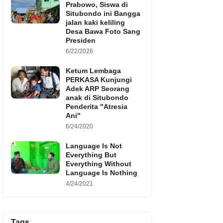
Prabowo, Siswa di
Situbondo ini Bangga
jalan kaki keliling
Desa Bawa Foto Sang
Presiden
6/22/2026
Ketum Lembaga
PERKASA Kunjungi
Adek ARP Seorang
anak di Situbondo
Penderita "Atresia
Ani"
6/24/2020
Language Is Not
Everything But
Everything Without
Language Is Nothing
4/24/2021
Tags