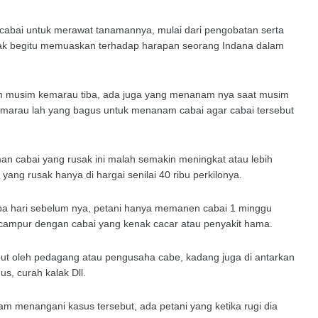
 cabai untuk merawat tanamannya, mulai dari pengobatan serta
 tidak begitu memuaskan terhadap harapan seorang Indana dalam
m musim kemarau tiba, ada juga yang menanam nya saat musim
kemarau lah yang bagus untuk menanam cabai agar cabai tersebut
n cabai yang rusak ini malah semakin meningkat atau lebih
ang rusak hanya di hargai senilai 40 ribu perkilonya.
rapa hari sebelum nya, petani hanya memanen cabai 1 minggu
bercampur dengan cabai yang kenak cacar atau penyakit hama.
mput oleh pedagang atau pengusaha cabe, kadang juga di antarkan
us, curah kalak Dll.
menangani kasus tersebut, ada petani yang ketika rugi dia