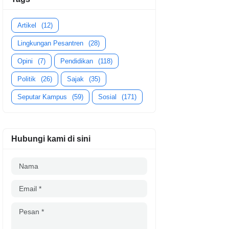
Artikel
(12)
Lingkungan Pesantren
(28)
Opini
(7)
Pendidikan
(118)
Politik
(26)
Sajak
(35)
Seputar Kampus
(59)
Sosial
(171)
Hubungi kami di sini