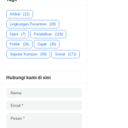
Artikel
(12)
Lingkungan Pesantren
(28)
Opini
(7)
Pendidikan
(118)
Politik
(26)
Sajak
(35)
Seputar Kampus
(59)
Sosial
(171)
Hubungi kami di sini