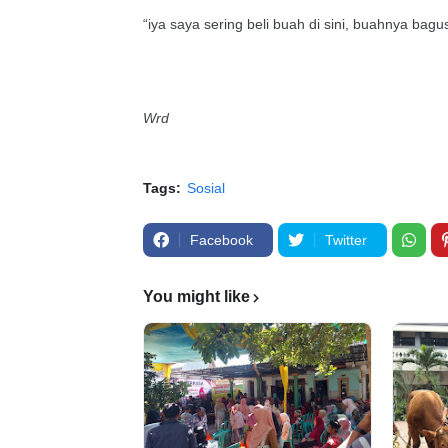
“iya saya sering beli buah di sini, buahnya bagu
Wrd
Tags:
Sosial
Facebook
Twitter
You might like