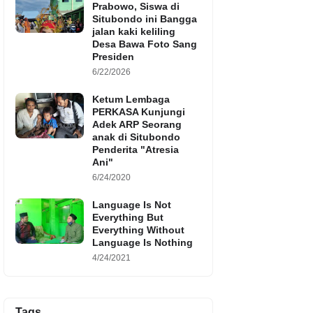
Prabowo, Siswa di
Situbondo ini Bangga
jalan kaki keliling
Desa Bawa Foto Sang
Presiden
6/22/2026
Ketum Lembaga
PERKASA Kunjungi
Adek ARP Seorang
anak di Situbondo
Penderita "Atresia
Ani"
6/24/2020
Language Is Not
Everything But
Everything Without
Language Is Nothing
4/24/2021
Tags