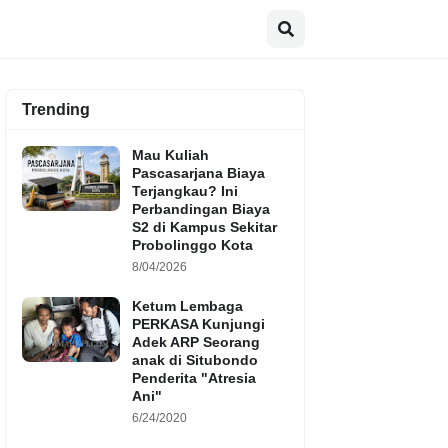
Trending
Mau Kuliah
Pascasarjana Biaya
Terjangkau? Ini
Perbandingan Biaya
S2 di Kampus Sekitar
Probolinggo Kota
8/04/2026
Ketum Lembaga
PERKASA Kunjungi
Adek ARP Seorang
anak di Situbondo
Penderita "Atresia
Ani"
6/24/2020