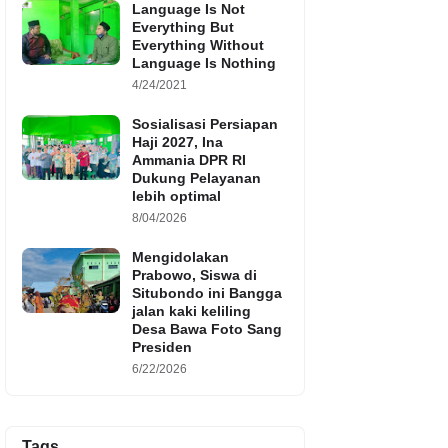
Language Is Not
Everything But
Everything Without
Language Is Nothing
4/24/2021
Sosialisasi Persiapan
Haji 2027, Ina
Ammania DPR RI
Dukung Pelayanan
lebih optimal
8/04/2026
Mengidolakan
Prabowo, Siswa di
Situbondo ini Bangga
jalan kaki keliling
Desa Bawa Foto Sang
Presiden
6/22/2026
Tags