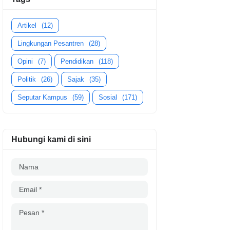
Artikel
(12)
Lingkungan Pesantren
(28)
Opini
(7)
Pendidikan
(118)
Politik
(26)
Sajak
(35)
Seputar Kampus
(59)
Sosial
(171)
Hubungi kami di sini