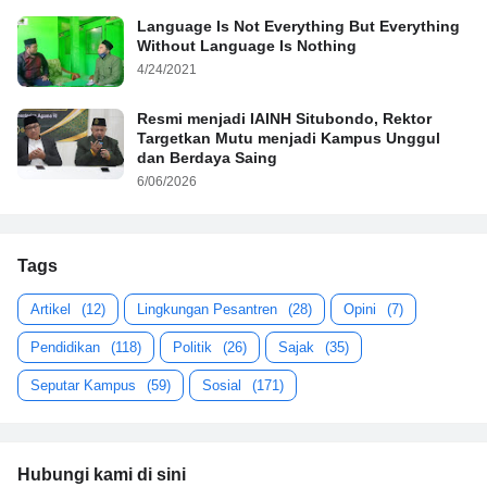
Language Is Not Everything But Everything
Without Language Is Nothing
4/24/2021
Resmi menjadi IAINH Situbondo, Rektor
Targetkan Mutu menjadi Kampus Unggul
dan Berdaya Saing
6/06/2026
Tags
Artikel
(12)
Lingkungan Pesantren
(28)
Opini
(7)
Pendidikan
(118)
Politik
(26)
Sajak
(35)
Seputar Kampus
(59)
Sosial
(171)
Hubungi kami di sini