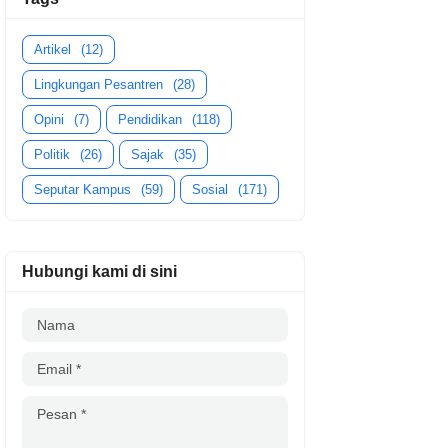
Artikel
(12)
Lingkungan Pesantren
(28)
Opini
(7)
Pendidikan
(118)
Politik
(26)
Sajak
(35)
Seputar Kampus
(59)
Sosial
(171)
Hubungi kami di sini