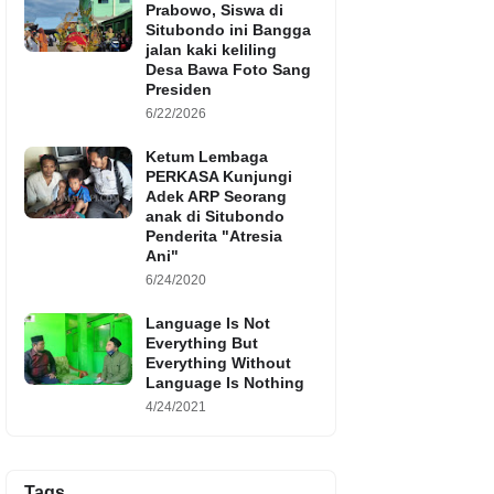
Prabowo, Siswa di
Situbondo ini Bangga
jalan kaki keliling
Desa Bawa Foto Sang
Presiden
6/22/2026
Ketum Lembaga
PERKASA Kunjungi
Adek ARP Seorang
anak di Situbondo
Penderita "Atresia
Ani"
6/24/2020
Language Is Not
Everything But
Everything Without
Language Is Nothing
4/24/2021
Tags