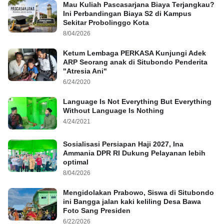
Mau Kuliah Pascasarjana Biaya Terjangkau?
Ini Perbandingan Biaya S2 di Kampus
Sekitar Probolinggo Kota
8/04/2026
Ketum Lembaga PERKASA Kunjungi Adek
ARP Seorang anak di Situbondo Penderita
"Atresia Ani"
6/24/2020
Language Is Not Everything But Everything
Without Language Is Nothing
4/24/2021
Sosialisasi Persiapan Haji 2027, Ina
Ammania DPR RI Dukung Pelayanan lebih
optimal
8/04/2026
Mengidolakan Prabowo, Siswa di Situbondo
ini Bangga jalan kaki keliling Desa Bawa
Foto Sang Presiden
6/22/2026