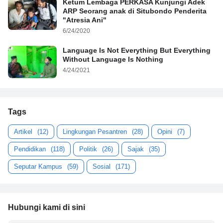
Ketum Lembaga PERKASA Kunjungi Adek
ARP Seorang anak di Situbondo Penderita
"Atresia Ani"
6/24/2020
Language Is Not Everything But Everything
Without Language Is Nothing
4/24/2021
Tags
Artikel
(12)
Lingkungan Pesantren
(28)
Opini
(7)
Pendidikan
(118)
Politik
(26)
Sajak
(35)
Seputar Kampus
(59)
Sosial
(171)
Hubungi kami di sini