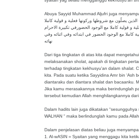
syaitan yag selalu mengganggu kekhusyu'an sh
Abuya Sayyid Muhammad Aljufri juga menyampai
الذين يصلّون مع شروطها وركونها فعلية و قولية كاملا
ة كاملا مع الوجود الحضور في ابتدائه وفي اثنائه وفي
نهائه
Dari tiga tingkatan di atas kita dapat mengeta
melaksanakan sholat, apakah di tingkatan perta
terhadap tingkatan kekhusyu'an dalam shalat. 
kita. Pada suatu ketika Sayyidina Amr bin ‘Ash 
diantaraku dan diantara shalat dan bacaanku. M
Jika kamu merasakannya maka berindunglah pada 
tersebut kemudian Allah menghilangkannya dari
Dalam hadits lain juga dikatakan “sesungguhya
WALHAN “ maka berlindunglah kamu pada Allah
Dalam penjelasan diatas beliau juga menyampai
1.
Al-wASIN
= Syaitan yang menggagu kita ketik