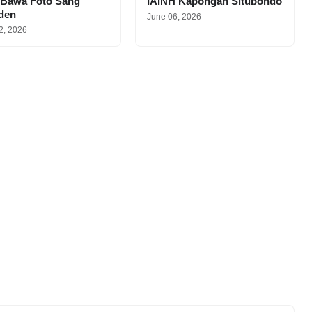
 Bawa Foto Sang
IAINH Kapongan Situbondo
iden
June 06, 2026
2, 2026