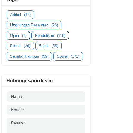
Artikel
(12)
Lingkungan Pesantren
(28)
Opini
(7)
Pendidikan
(118)
Politik
(26)
Sajak
(35)
Seputar Kampus
(59)
Sosial
(171)
Hubungi kami di sini