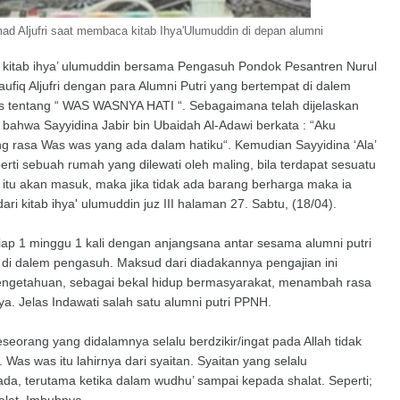
 Aljufri saat membaca kitab Ihya'Ulumuddin di depan alumni
n kitab ihya’ ulumuddin bersama Pengasuh Pondok Pesantren Nurul
q Aljufri dengan para Alumni Putri yang bertempat di dalem
s tentang “ WAS WASNYA HATI “. Sebagaimana telah dijelaskan
bahwa Sayyidina Jabir bin Ubaidah Al-Adawi berkata : “Aku
ng rasa Was was yang ada dalam hatiku“. Kemudian Sayyidina ‘Ala’
i sebuah rumah yang dilewati oleh maling, bila terdapat sesuatu
itu akan masuk, maka jika tidak ada barang berharga maka ia
ri kitab ihya' ulumuddin juz III halaman 27. Sabtu, (18/04).
tiap 1 minggu 1 kali dengan anjangsana antar sesama alumni putri
 di dalem pengasuh. Maksud dari diadakannya pengajian ini
ngetahuan, sebagai bekal hidup bermasyarakat, menambah rasa
. Jelas Indawati salah satu alumni putri PPNH.
eorang yang didalamnya selalu berdzikir/ingat pada Allah tidak
Was was itu lahirnya dari syaitan. Syaitan yang selalu
da, terutama ketika dalam wudhu’ sampai kepada shalat. Seperti;