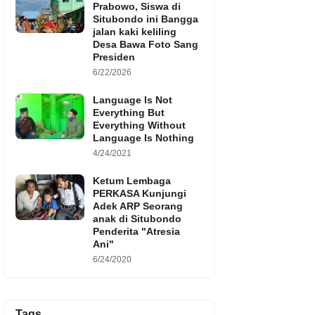
Prabowo, Siswa di
Situbondo ini Bangga
jalan kaki keliling
Desa Bawa Foto Sang
Presiden
6/22/2026
Language Is Not
Everything But
Everything Without
Language Is Nothing
4/24/2021
Ketum Lembaga
PERKASA Kunjungi
Adek ARP Seorang
anak di Situbondo
Penderita "Atresia
Ani"
6/24/2020
Tags