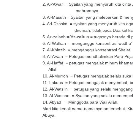
2.
Al-‘A’war
= Syaitan yang menyuruh kita cinta 
mahramnya.
3.
Al-Masuth
= Syaitan yang melebarkan & meny
4.
Ad-Dzasim
= syaitan yang menyuruh kita ag
dirumah, tidak baca Doa ketika ma
5.
Az-zalanbur/Az-zalitun = tugasnya berada di
6.
Al-Walhan
= menganggu konsentrasi wudhu’
7.
Al-Khinzib
= menganggu konsentrasi Shalat
8.
Al-A’wan
= Petugas mendhalimkan Para Peja
9.
Al-Haffaf
= petugas mengajak minum khamar
Allah.
10.
Al-Murroh
= Petugas mengajak selalu suka
11.
Lakuus
= Petugas mengajak menyembah berh
12.
Al-Watsiin
= petugas yang selalu menggang
13.
Al-Wasnan
= Syaitan yang selalu menempel 
14.
Abyad
= Menggoda para Wali Allah.
Mari kita kenali nama-nama syetan tersebut. K
Abuya.