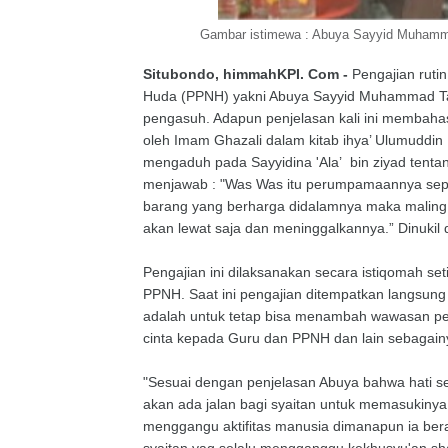
Gambar istimewa : Abuya Sayyid Muhammad
Situbondo, himmahKPI. Com -
Pengajian ruti
Huda (PPNH) yakni Abuya Sayyid Muhammad Taufi
pengasuh. Adapun penjelasan kali ini membaha
oleh Imam Ghazali dalam kitab ihya’ Ulumuddin 
mengaduh pada Sayyidina 'Ala’ bin ziyad tenta
menjawab : "Was Was itu perumpamaannya sepert
barang yang berharga didalamnya maka maling 
akan lewat saja dan meninggalkannya.” Dinukil da
Pengajian ini dilaksanakan secara istiqomah se
PPNH. Saat ini pengajian ditempatkan langsung
adalah untuk tetap bisa menambah wawasan pe
cinta kepada Guru dan PPNH dan lain sebagainya
"Sesuai dengan penjelasan Abuya bahwa hati ses
akan ada jalan bagi syaitan untuk memasukinya. 
menggangu aktifitas manusia dimanapun ia bera