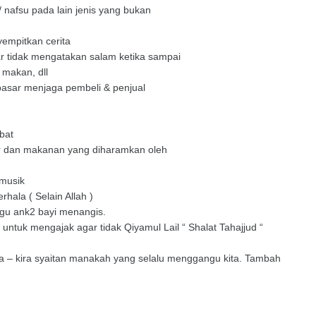
/ nafsu pada lain jenis yang bukan
empitkan cerita
ar tidak mengatakan salam ketika sampai
kan, dll
 pasar menjaga pembeli & penjual
bat
 dan makanan yang diharamkan oleh
 musik
ala ( Selain Allah )
gu ank2 bayi menangis.
untuk mengajak agar tidak Qiyamul Lail “ Shalat Tahajjud “
ira – kira syaitan manakah yang selalu menggangu kita. Tambah