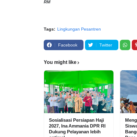
RM
Tags:
Lingkungan Pesantren
Facebook
Twitter
You might like
Sosialisasi Persiapan Haji
Meng
2027, Ina Ammania DPR RI
Siswa
Dukung Pelayanan lebih
Bangg