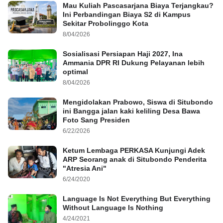
Mau Kuliah Pascasarjana Biaya Terjangkau?
Ini Perbandingan Biaya S2 di Kampus
Sekitar Probolinggo Kota
8/04/2026
Sosialisasi Persiapan Haji 2027, Ina
Ammania DPR RI Dukung Pelayanan lebih
optimal
8/04/2026
Mengidolakan Prabowo, Siswa di Situbondo
ini Bangga jalan kaki keliling Desa Bawa
Foto Sang Presiden
6/22/2026
Ketum Lembaga PERKASA Kunjungi Adek
ARP Seorang anak di Situbondo Penderita
"Atresia Ani"
6/24/2020
Language Is Not Everything But Everything
Without Language Is Nothing
4/24/2021