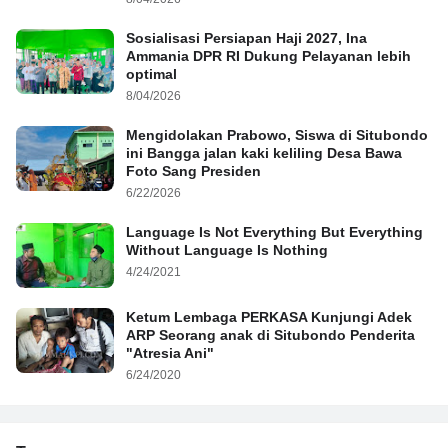
Sosialisasi Persiapan Haji 2027, Ina
Ammania DPR RI Dukung Pelayanan lebih
optimal
8/04/2026
Mengidolakan Prabowo, Siswa di Situbondo
ini Bangga jalan kaki keliling Desa Bawa
Foto Sang Presiden
6/22/2026
Language Is Not Everything But Everything
Without Language Is Nothing
4/24/2021
Ketum Lembaga PERKASA Kunjungi Adek
ARP Seorang anak di Situbondo Penderita
"Atresia Ani"
6/24/2020