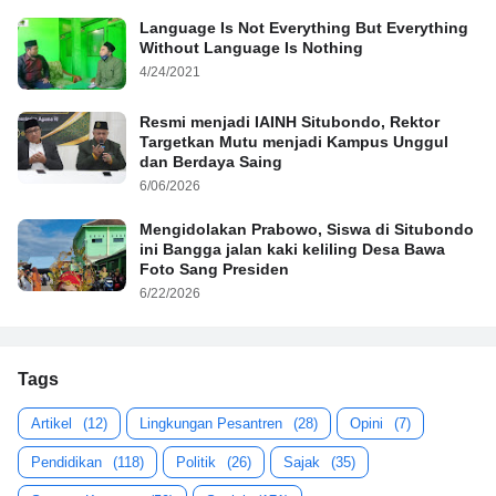
Language Is Not Everything But Everything
Without Language Is Nothing
4/24/2021
Resmi menjadi IAINH Situbondo, Rektor
Targetkan Mutu menjadi Kampus Unggul
dan Berdaya Saing
6/06/2026
Mengidolakan Prabowo, Siswa di Situbondo
ini Bangga jalan kaki keliling Desa Bawa
Foto Sang Presiden
6/22/2026
Tags
Artikel
(12)
Lingkungan Pesantren
(28)
Opini
(7)
Pendidikan
(118)
Politik
(26)
Sajak
(35)