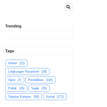
Trending
Tags
Artikel
(12)
Lingkungan Pesantren
(28)
Opini
(7)
Pendidikan
(118)
Politik
(26)
Sajak
(35)
Seputar Kampus
(59)
Sosial
(171)