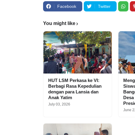
Facebook
Twitter
You might like
HUT LSM Perkasa ke VI:
Meng
Berbagi Rasa Kepedulian
Siswa
dengan para Lansia dan
Bangg
Anak Yatim
Desa
Pres
July 03, 2026
June 2