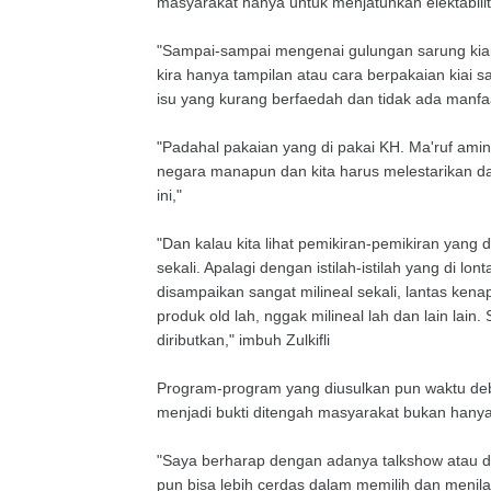
masyarakat hanya untuk menjatuhkan elektabil
"Sampai-sampai mengenai gulungan sarung kiai p
kira hanya tampilan atau cara berpakaian kiai 
isu yang kurang berfaedah dan tidak ada manfa
"Padahal pakaian yang di pakai KH. Ma'ruf amin 
negara manapun dan kita harus melestarikan d
ini,"
"Dan kalau kita lihat pemikiran-pemikiran yan
sekali. Apalagi dengan istilah-istilah yang di lon
disampaikan sangat milineal sekali, lantas ken
produk old lah, nggak milineal lah dan lain lain
diributkan," imbuh Zulkifli
Program-program yang diusulkan pun waktu de
menjadi bukti ditengah masyarakat bukan hanya j
"Saya berharap dengan adanya talkshow atau di
pun bisa lebih cerdas dalam memilih dan meni