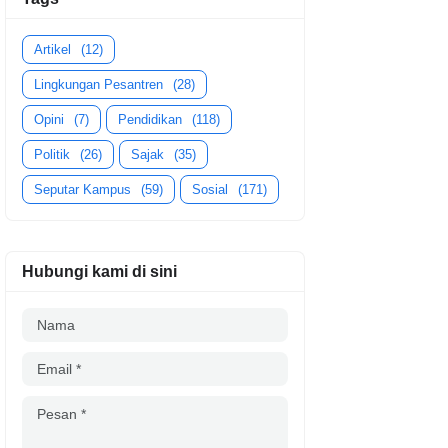
Artikel
(12)
Lingkungan Pesantren
(28)
Opini
(7)
Pendidikan
(118)
Politik
(26)
Sajak
(35)
Seputar Kampus
(59)
Sosial
(171)
Hubungi kami di sini