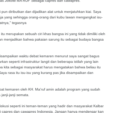
itas Jokowi MA'RUF Sebagai capres dan cawapres.
un diributkan dan dijadikan alat untuk menjatuhkan kiai. Saya
saja yang sehingga orang-orang dari kubu lawan mengangkat isu-
atnya," tegasnya
itu merupakan sebuah ciri khas bangsa ini yang tidak dimiliki oleh
an menjadikan bahwa pakaian sarung itu sebagai budaya bangsa
g disampaikan waktu debat kemaren menurut saya sangat bagus
tarkan seperti infrastruktur langit dan beberapa istilah yang lain
apa kita sebagai masyarakat harus mengatakan bahwa beliau itu
. Saya rasa itu isu-isu yang kurang pas jika disampaikan dan
bat kemaren oleh KH. Ma'ruf amin adalah program yang sudah
anji-janji semata.
skusi seperti ini teman-teman yang hadir dan masyarakat Kalbar
lai capres dan cawapres Indonesia. Jangan hanya mendengar kan