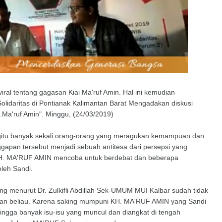
l viral tentang gagasan Kiai Ma'ruf Amin. Hal ini kemudian
lidaritas di Pontianak Kalimantan Barat Mengadakan diskusi
Ma'ruf Amin". Minggu, (24/03/2019)
gitu banyak sekali orang-orang yang meragukan kemampuan dan
pan tersebut menjadi sebuah antitesa dari persepsi yang
 KH. MA'RUF AMIN mencoba untuk berdebat dan beberapa
leh Sandi.
ng menurut Dr. Zulkifli Abdillah Sek-UMUM MUI Kalbar sudah tidak
iran beliau. Karena saking mumpuni KH. MA'RUF AMIN yang Sandi
ehingga banyak isu-isu yang muncul dan diangkat di tengah