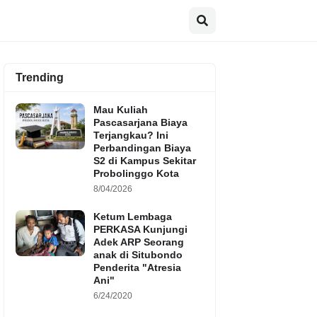
Trending
Mau Kuliah
Pascasarjana Biaya
Terjangkau? Ini
Perbandingan Biaya
S2 di Kampus Sekitar
Probolinggo Kota
8/04/2026
Ketum Lembaga
PERKASA Kunjungi
Adek ARP Seorang
anak di Situbondo
Penderita "Atresia
Ani"
6/24/2020