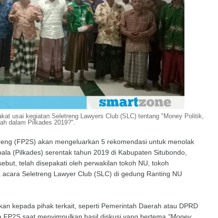
t usai kegiatan Seletreng Lawyers Club (SLC) tentang "Money Politik,
kah dalam Pilkades 2019?".
eng (FP2S) akan mengeluarkan 5 rekomendasi untuk menolak
la (Pilkades) serentak tahun 2019 di Kabupaten Situbondo,
but, telah disepakati oleh perwakilan tokoh NU, tokoh
acara Seletreng Lawyer Club (SLC) di gedung Ranting NU
kan kepada pihak terkait, seperti Pemerintah Daerah atau DPRD
ua FP2S saat menyimpulkan hasil diskusi yang bertema
"Money