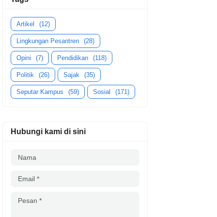
Artikel
(12)
Lingkungan Pesantren
(28)
Opini
(7)
Pendidikan
(118)
Politik
(26)
Sajak
(35)
Seputar Kampus
(59)
Sosial
(171)
Hubungi kami di sini