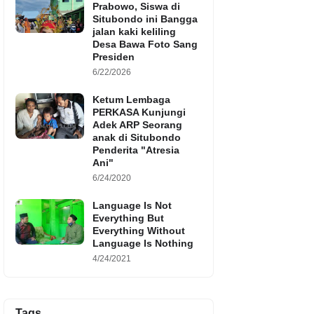
Prabowo, Siswa di
Situbondo ini Bangga
jalan kaki keliling
Desa Bawa Foto Sang
Presiden
6/22/2026
Ketum Lembaga
PERKASA Kunjungi
Adek ARP Seorang
anak di Situbondo
Penderita "Atresia
Ani"
6/24/2020
Language Is Not
Everything But
Everything Without
Language Is Nothing
4/24/2021
Tags