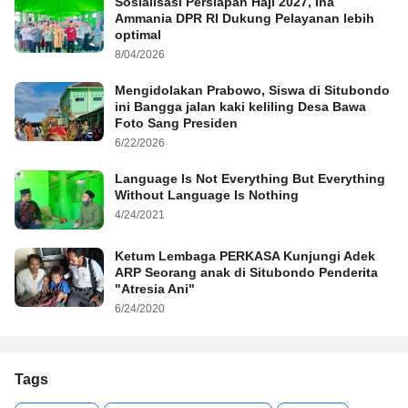
Sosialisasi Persiapan Haji 2027, Ina
Ammania DPR RI Dukung Pelayanan lebih
optimal
8/04/2026
Mengidolakan Prabowo, Siswa di Situbondo
ini Bangga jalan kaki keliling Desa Bawa
Foto Sang Presiden
6/22/2026
Language Is Not Everything But Everything
Without Language Is Nothing
4/24/2021
Ketum Lembaga PERKASA Kunjungi Adek
ARP Seorang anak di Situbondo Penderita
"Atresia Ani"
6/24/2020
Tags