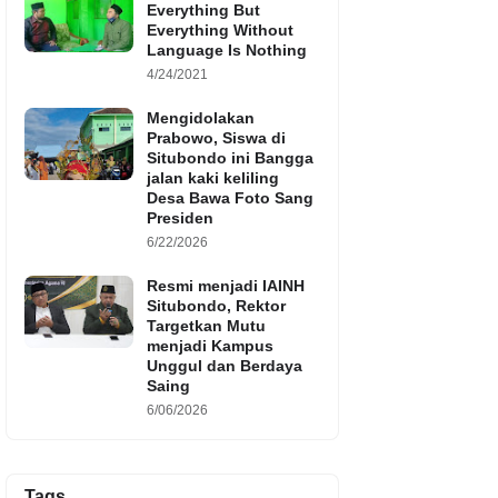
Everything But
Everything Without
Language Is Nothing
4/24/2021
Mengidolakan
Prabowo, Siswa di
Situbondo ini Bangga
jalan kaki keliling
Desa Bawa Foto Sang
Presiden
6/22/2026
Resmi menjadi IAINH
Situbondo, Rektor
Targetkan Mutu
menjadi Kampus
Unggul dan Berdaya
Saing
6/06/2026
Tags