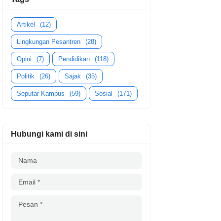
Artikel
(12)
Lingkungan Pesantren
(28)
Opini
(7)
Pendidikan
(118)
Politik
(26)
Sajak
(35)
Seputar Kampus
(59)
Sosial
(171)
Hubungi kami di sini