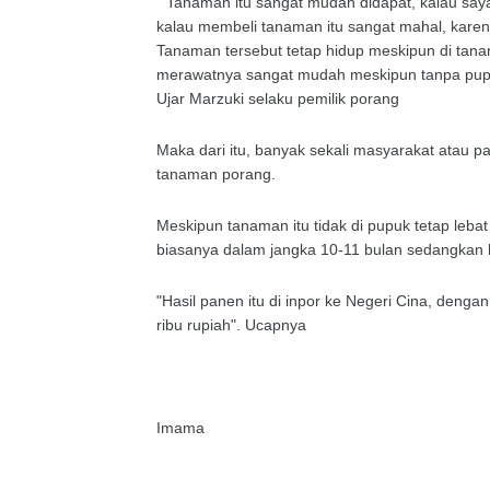
" Tanaman itu sangat mudah didapat, kalau say
kalau membeli tanaman itu sangat mahal, karen
Tanaman tersebut tetap hidup meskipun di tana
merawatnya sangat mudah meskipun tanpa pupu
Ujar Marzuki selaku pemilik porang
Maka dari itu, banyak sekali masyarakat atau 
tanaman porang.
Meskipun tanaman itu tidak di pupuk tetap leba
biasanya dalam jangka 10-11 bulan sedangkan k
"Hasil panen itu di inpor ke Negeri Cina, deng
ribu rupiah". Ucapnya
Imama