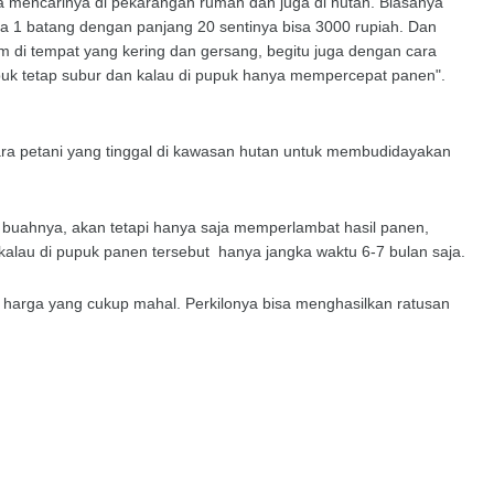
a mencarinya di pekarangan rumah dan juga di hutan. Biasanya
a 1 batang dengan panjang 20 sentinya bisa 3000 rupiah. Dan
m di tempat yang kering dan gersang, begitu juga dengan cara
k tetap subur dan kalau di pupuk hanya mempercepat panen".
para petani yang tinggal di kawasan hutan untuk membudidayakan
t buahnya, akan tetapi hanya saja memperlambat hasil panen,
alau di pupuk panen tersebut hanya jangka waktu 6-7 bulan saja.
an harga yang cukup mahal. Perkilonya bisa menghasilkan ratusan