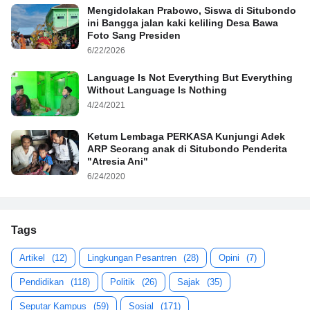
Mengidolakan Prabowo, Siswa di Situbondo
ini Bangga jalan kaki keliling Desa Bawa
Foto Sang Presiden
6/22/2026
Language Is Not Everything But Everything
Without Language Is Nothing
4/24/2021
Ketum Lembaga PERKASA Kunjungi Adek
ARP Seorang anak di Situbondo Penderita
"Atresia Ani"
6/24/2020
Tags
Artikel
(12)
Lingkungan Pesantren
(28)
Opini
(7)
Pendidikan
(118)
Politik
(26)
Sajak
(35)
Seputar Kampus
(59)
Sosial
(171)