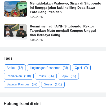
Mengidolakan Prabowo, Siswa di Situbondo
ini Bangga jalan kaki keliling Desa Bawa
Foto Sang Presiden
6/22/2026
Resmi menjadi IAINH Situbondo, Rektor
Targetkan Mutu menjadi Kampus Unggul
dan Berdaya Saing
6/06/2026
Tags
Artikel
(12)
Lingkungan Pesantren
(28)
Opini
(7)
Pendidikan
(118)
Politik
(26)
Sajak
(35)
Seputar Kampus
(59)
Sosial
(171)
Hubungi kami di sini